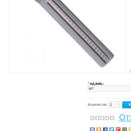
*
ед.изм.:
Количество:
От