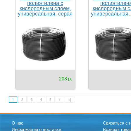
полиэтилена с
полиэтилена
кислородным слоем,
кислородным с
универсальная, серая
универсальная,
208 р.
1
2
3
4
5
>
>|
О нас
Связаться с 
Информация о доставке
Возврат това