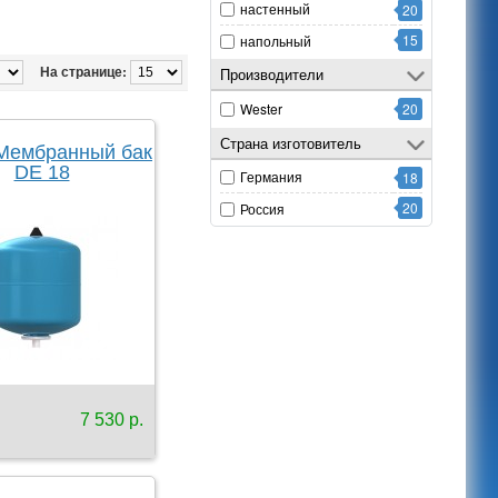
настенный
20
15
напольный
На странице:
Производители
Wester
20
Страна изготовитель
 Мембранный бак
DE 18
Германия
18
20
Россия
7 530 р.