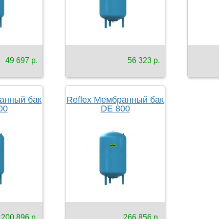
49 697 р.
56 323 р.
анный бак
Reflex Мембранный бак
00
DE 800
200 896 р.
266 856 р.