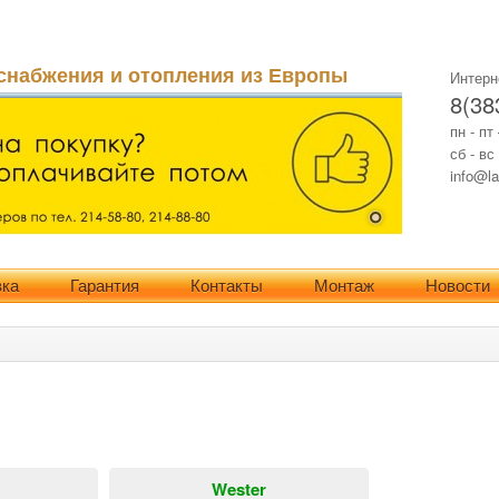
снабжения и отопления из Европы
Интерн
8(38
пн - пт
сб - вс
info@la
вка
Гарантия
Контакты
Монтаж
Новости
Wester