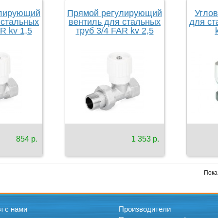
улирующий
Прямой регулирующий
Углов
 стальных
вентиль для стальных
для ст
R kv 1,5
труб 3/4 FAR kv 2,5
854 р.
1 353 р.
Показ
я с нами
Производители