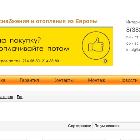
снабжения и отопления из Европы
Интерн
8(38
пн - пт
сб - вс
info@la
вка
Гарантия
Контакты
Монтаж
Новости
иаторов
»
Far
Сортировка: