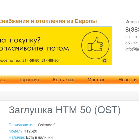
снабжения и отопления из Европы
Интерн
8(38
пн - пт
сб - вс
info@la
вка
Гарантия
Контакты
Монтаж
Новости
Заглушка НТМ 50 (OST)
Производитель:
Ostendorf
Модель:
112620
Наличие:
Есть в наличии