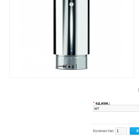
*
ед.изм.:
Количество: