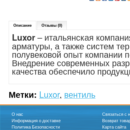
Описание
Отзывы (0)
– итальянская компани
Luxor
арматуры, а также систем те
полувековой опыт компании п
Внедрение современных разр
качества обеспечило продукц
Luxor
,
вентиль
Метки:
О нас
Связаться с 
Информация о доставке
Возврат това
Политика Безопасности
Карта сайта