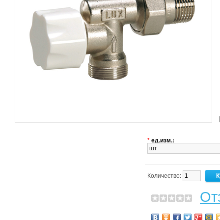
*
ед.изм.:
Количество:
От