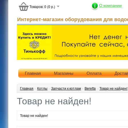
О компании
Товаров: 0 (0 р.)
Интернет-магазин оборудования для водо
Главная
Магазины
Оплата
Доста
Главная
»
Котлы
»
Запчасти к котлам
»
Beretta
»
Товар не найден!
Товар не найден!
Товар не найден!