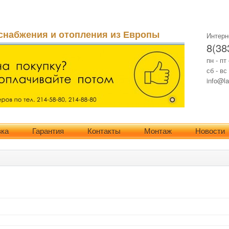
снабжения и отопления из Европы
Интерн
8(38
пн - пт
сб - вс
info@la
вка
Гарантия
Контакты
Монтаж
Новости