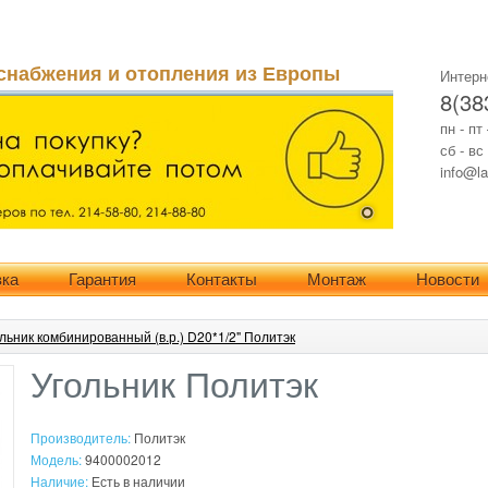
снабжения и отопления из Европы
Интерн
8(38
пн - пт
сб - вс
info@la
вка
Гарантия
Контакты
Монтаж
Новости
льник комбинированный (в.р.) D20*1/2" Политэк
Угольник Политэк
Производитель:
Политэк
Модель:
9400002012
Наличие:
Есть в наличии