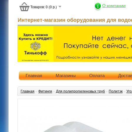
О компании
Товаров: 0 (0 р.)
Интернет-магазин оборудования для водо
Главная
Магазины
Оплата
Доста
Главная
»
Фитинги
»
Для полипропиленовых труб
»
Политэк
»
Уго