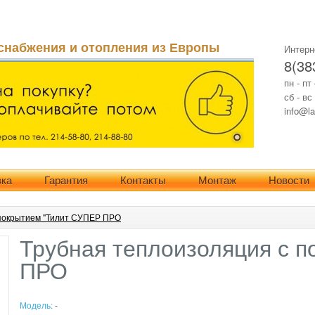
снабжения и отопления из Европы
Интерн
8(38
пн - пт
сб - вс
info@la
вка
Гарантия
Контакты
Монтаж
Новости
 покрытием "Тилит СУПЕР ПРО
Трубная теплоизоляция с 
ПРО
Модель:
-