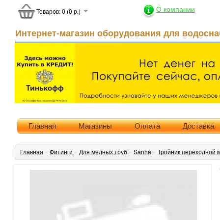
О компании
Товаров: 0 (0 р.)
Интернет-магазин оборудования для водосна
Главная
Магазины
Оплата
Доставка
Главная
»
Фитинги
»
Для медных труб
»
Sanha
»
Тройник переходной 