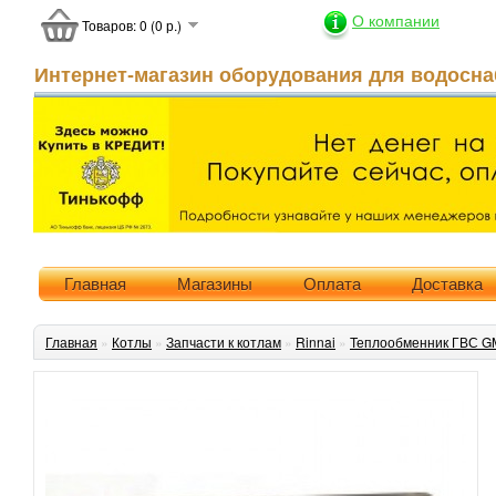
О компании
Товаров: 0 (0 р.)
Интернет-магазин оборудования для водосна
Главная
Магазины
Оплата
Доставка
Главная
»
Котлы
»
Запчасти к котлам
»
Rinnai
»
Теплообменник ГВС GMF