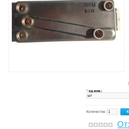
*
ед.изм.:
Количество:
От