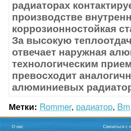
радиаторах контактиру
производстве внутренн
коррозионностойкая ст
За высокую теплоотда
отвечает наружная ал
технологическим прие
превосходит аналогич
алюминиевых радиато
Rommer
,
радиатор
,
Bm
Метки:
О нас
Связаться с 