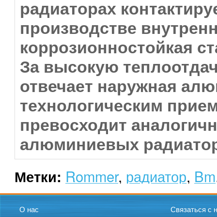
радиаторах контактиру
производстве внутренн
коррозионностойкая ст
За высокую теплоотда
отвечает наружная ал
технологическим прие
превосходит аналогич
алюминиевых радиато
Rommer
,
радиатор
,
Bm
Метки:
О нас
Связаться с 