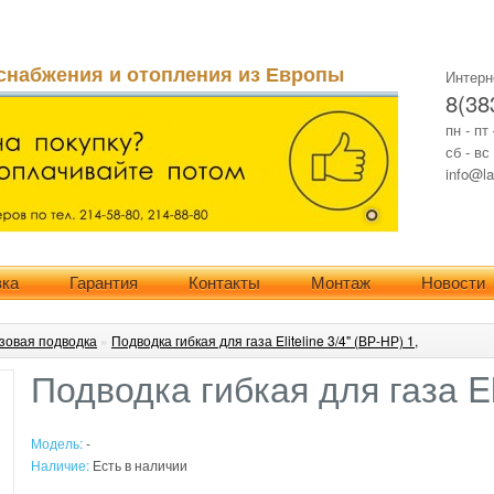
снабжения и отопления из Европы
Интерн
8(38
пн - пт
сб - вс
info@la
вка
Гарантия
Контакты
Монтаж
Новости
зовая подводка
»
Подводка гибкая для газа Eliteline 3/4" (ВР-НР) 1,
Подводка гибкая для газа Eli
Модель:
-
Наличие:
Есть в наличии