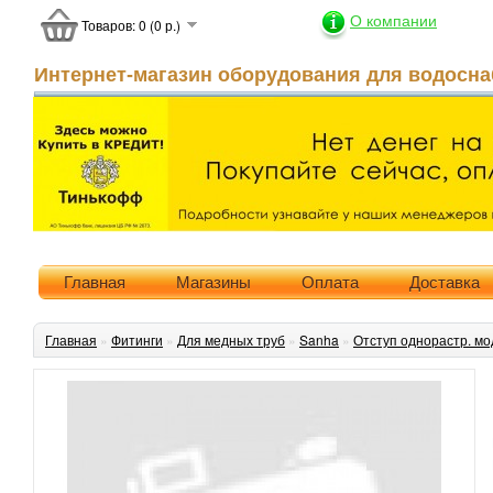
О компании
Товаров: 0 (0 р.)
Интернет-магазин оборудования для водосна
Главная
Магазины
Оплата
Доставка
Главная
»
Фитинги
»
Для медных труб
»
Sanha
»
Отступ однорастр. мо