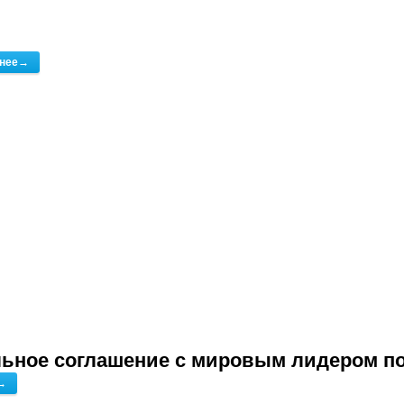
бнее→
ьное соглашение с мировым лидером по
→