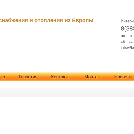
снабжения и отопления из Европы
Интерн
8(38
пн - пт
сб - вс
info@la
вка
Гарантия
Контакты
Монтаж
Новости