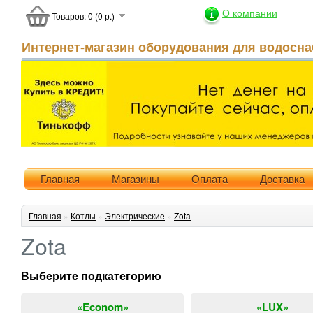
О компании
Товаров: 0 (0 р.)
Интернет-магазин оборудования для водосна
Главная
Магазины
Оплата
Доставка
Главная
»
Котлы
»
Электрические
»
Zota
Zota
Выберите подкатегорию
«Econom»
«LUX»