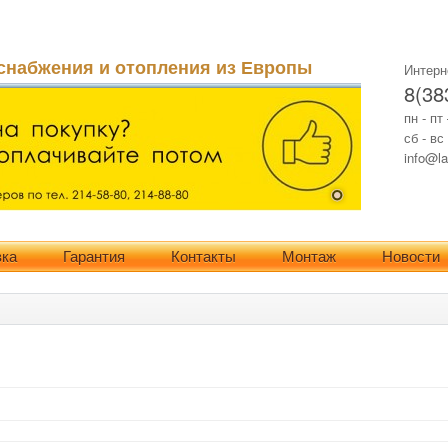
снабжения и отопления из Европы
Интерн
8(38
пн - пт
сб - вс
info@la
вка
Гарантия
Контакты
Монтаж
Новости