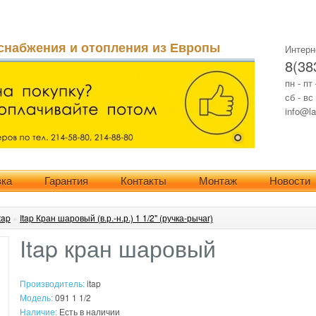
снабжения и отопления из Европы
Интерн
8(38
пн - пт
сб - вс
info@la
вка
Гарантия
Контакты
Монтаж
Новости
tap
»
Itap Кран шаровый (в.р.-н.р.) 1 1/2" (ручка-рычаг)
Itap кран шаровый
Производитель:
itap
Модель:
091 1 1/2
Наличие:
Есть в наличии