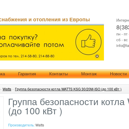
снабжения и отопления из Европы
Интерн
8(38
пн - пт
сб - вс
info@la
вка
Гарантия
Контакты
Монтаж
Новости
»
Watts
»
Группа безопасности котла WATTS KSG 30/20M-ISO (до 100 кВт )
Группа безопасности котл
(до 100 кВт )
Производитель:
Watts