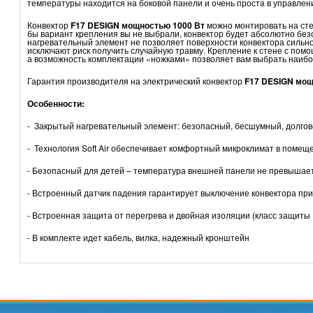
температуры находится на боковой панели и очень проста в управлен
Конвектор
F17
DESIGN мощностью 1000 Вт
можно монтировать на сте
бы вариант крепления вы не выбрали, конвектор будет абсолютно безо
нагревательный элемент не позволяет поверхности конвектора сильно 
исключают риск получить случайную травму. Крепление к стене с по
а возможность комплектации «ножками» позволяет вам выбрать наиб
Гарантия производителя на электрический конвектор
F17
DESIGN мощ
Особенности:
- Закрытый нагревательный элемент: безопасный, бесшумный, долго
- Технология Soft Air обеспечивает комфортный микроклимат в помеще
- Безопасный для детей – температура внешней панели не превышает 
- Встроенный датчик падения гарантирует выключение конвектора пр
- Встроенная защита от перегрева и двойная изоляции (класс защиты I
- В комплекте идет кабель, вилка, надежный кронштейн