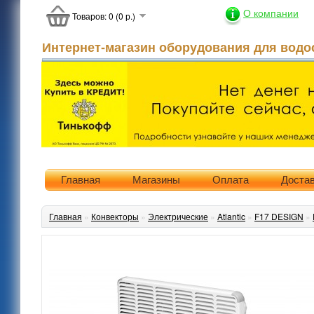
О компании
Товаров: 0 (0 р.)
Интернет-магазин оборудования для водо
Главная
Магазины
Оплата
Доста
Главная
»
Конвекторы
»
Электрические
»
Atlantic
»
F17 DESIGN
»