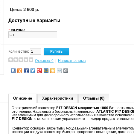
Цена: 2 600 р.
Доступные варианты
*
ед.изм.:
Количество:
Отзывов: 0
|
Написать отзыв
Описание
Характеристики
Отзывы (0)
Электрический конвектор
F17 DESIGN мощностью 1000 Вт
– оптималь
отоплению. Надежный и безопасный, конвектор
ATLANTIC
F17
DESIG
незаменимым для долгосрочного использования в качестве основного
F17 DESIGN
с механическим управлением – лидер продаж в своем се
Конвектор оснащен закрытым
П-образным
нагревательным элементом,
конвекции воздуха конвектор быстро прогревает помещение, даже если