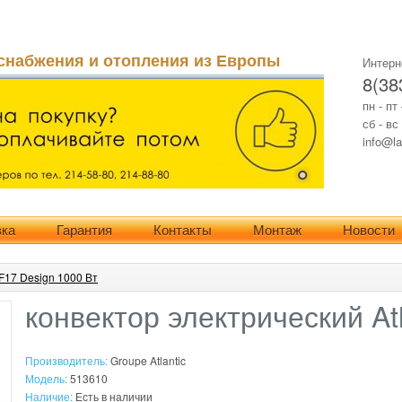
снабжения и отопления из Европы
Интерн
8(38
пн - пт
сб - вс
info@la
вка
Гарантия
Контакты
Монтаж
Новости
F17 Design 1000 Вт
конвектор электрический Atl
Производитель:
Groupe Atlantic
Модель:
513610
Наличие:
Есть в наличии