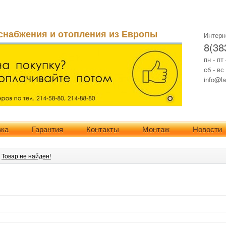
снабжения и отопления из Европы
Интерн
8(38
пн - пт
сб - вс
info@la
вка
Гарантия
Контакты
Монтаж
Новости
»
Товар не найден!