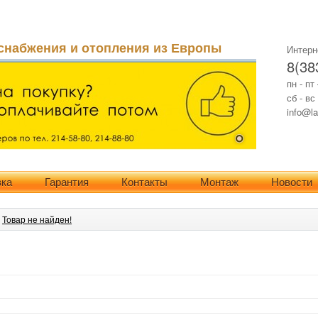
снабжения и отопления из Европы
Интерн
8(38
пн - пт
сб - вс
info@la
вка
Гарантия
Контакты
Монтаж
Новости
»
Товар не найден!