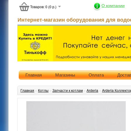
О компании
Товаров: 0 (0 р.)
Интернет-магазин оборудования для водо
Главная
Магазины
Оплата
Доста
Главная
»
Котлы
»
Запчасти к котлам
»
Arderia
»
Arderia Коллекто