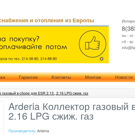
снабжения и отопления из Европы
Интерн
8(38
пн - пт
сб - вс
info@la
вка
Гарантия
Контакты
Монтаж
Новости
р газовый в сборе для ESR 2.13., 2.16 LPG сжиж. газ
Arderia Коллектор газовый 
2.16 LPG сжиж. газ
Производитель:
Arderia