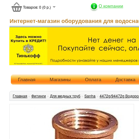
О компании
Товаров: 0 (0 р.)
Интернет-магазин оборудования для водосна
Главная
Магазины
Оплата
Доставка
Главная
»
Фитинги
»
Для медных труб
»
Sanha
»
4472g/94472g Водороз