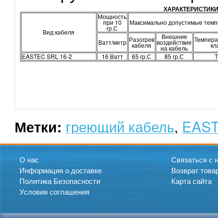
ХАРАКТЕРИСТИК
Мощность
при 10
Максимально допустимые тем
гр.С
Вид кабеля
Внешние
Разогрев
Темпера
Ватт/метр
воздействие
кабеля
кл
на кабель
EASTEC SRL 16-2
16 Ватт
65 гр.С
85 гр.С
Т
греющий кабель
,
EAS
Метки:
О нас
Связаться с 
Информация о доставке
Возврат това
Политика Безопасности
Карта сайта
Условия соглашения