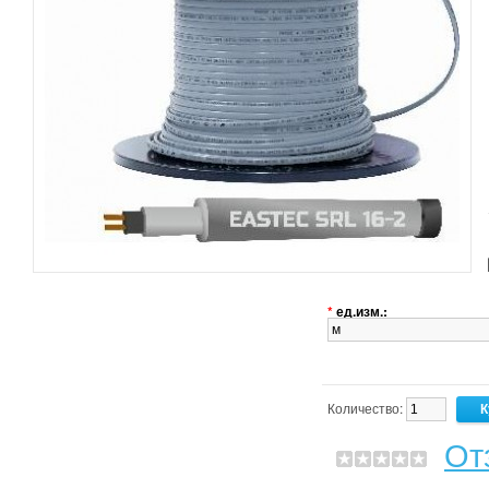
*
ед.изм.:
Количество:
От